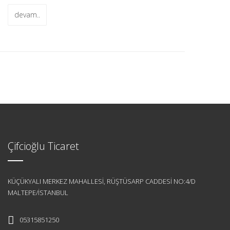
devam..
Çifcioğlu Ticaret
KÜÇÜKYALI MERKEZ MAHALLESİ, RÜŞTÜSARP CADDESİ NO:4/D
MALTEPE/İSTANBUL
05315851250