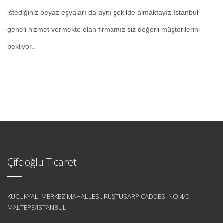
istediğiniz beyaz eşyaları da aynı şekilde almaktayız.İstanbul
geneli hizmet vermekte olan firmamız siz değerli müşterilerini
bekliyor..
Çifcioğlu Ticaret
KÜÇÜKYALI MERKEZ MAHALLESİ, RÜŞTÜSARP CADDESİ NO:4/D
MALTEPE/İSTANBUL