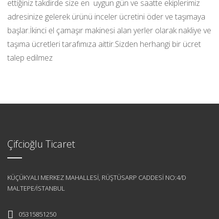
ettiğiniz takdirde size en uygun gün ve saatte ekiplerimiz
adresinize gelerek ürünü inceler ücretini öder ve taşımaya
başlar.İkinci el çamaşır makinesi alan yerler olarak nakliye ve
taşıma ücretleri tarafımıza aittir.Sizden herhangi bir ücret
talep edilmez
Çifcioğlu Ticaret
KÜÇÜKYALI MERKEZ MAHALLESİ, RÜŞTÜSARP CADDESİ NO:4/D
MALTEPE/İSTANBUL
05315851250