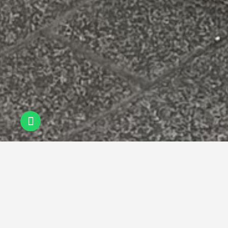
E
s
k
i
E
ş
y
a
A
l
a
n
Y
e
r
l
e
r